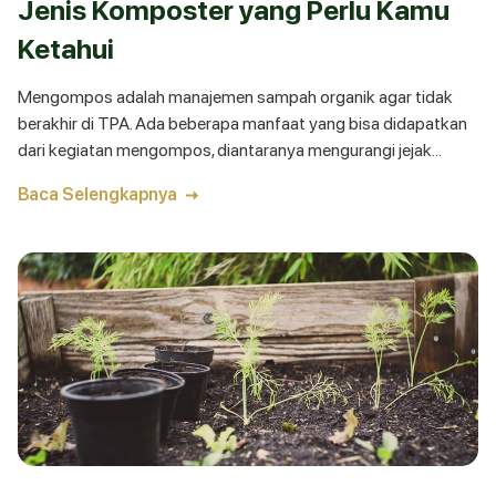
Jenis Komposter yang Perlu Kamu
Ketahui
Mengompos adalah manajemen sampah organik agar tidak
berakhir di TPA. Ada beberapa manfaat yang bisa didapatkan
dari kegiatan mengompos, diantaranya mengurangi jejak
karbon dari kendaraan pengangkut sampah, menutrisi tanah
Baca Selengkapnya
dan makhluk didalamnya, dan lain-lain. Namun sebelum
mengompos, ada 5 jenis komposter yang perlu kamu ketahui,
lengkap dengan tips dan bahan untuk melakukannya.