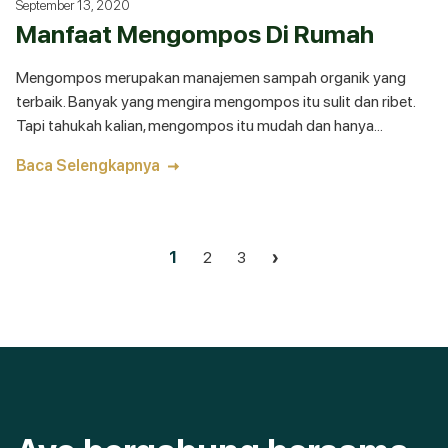
September 13, 2020
Manfaat Mengompos Di Rumah
Mengompos merupakan manajemen sampah organik yang
terbaik. Banyak yang mengira mengompos itu sulit dan ribet.
Tapi tahukah kalian, mengompos itu mudah dan hanya
persoalan membiasakan diri. Jika mendengar istilah “kompos”,
Baca Selengkapnya
apa yang terlintas di pikiran kalian? Mungkin pertanian?
Menanam? Atau pupuk?
1
2
3