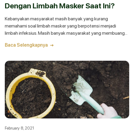
Dengan Limbah Masker Saat Ini?
Kebanyakan masyarakat masih banyak yang kurang
memahami soal limbah masker yang berpotensi menjadi
limbah infeksius. Masih banyak masyarakat yang membuang
masker ke dalam sampah umum, bahkan tak jarang yang
Baca Selengkapnya
membuangnya di sembarang tempat. Maka dari itu, sangat
penting untuk kamu cara mengelola limbah masker dengan
benar. Penanganan sampah medis perlu menggunakan konsep
“2P2S”, yaitu Proses, Pilah, Simpan dan Salur.
February 8, 2021