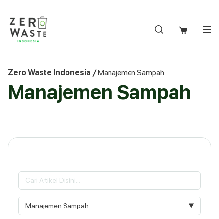
S
k
i
p
t
o
Zero Waste Indonesia
/
Manajemen Sampah
c
Manajemen Sampah
o
n
t
e
n
t