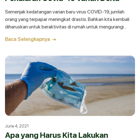
Semenjak kedatangan varian baru virus COVID-19, jumlah
orang yang terpapar meningkat drastis. Bahkan kita kembali
diharuskan untuk beraktivitas di rumah untuk mengurangi
peluang untuk tertular atau menularkan. Sebuah penelitian
Baca Selengkapnya
yang diterbitkan oleh Centers for Disease Control and
Prevention (CDC) menemukan bahwa menggunakan double
mask efektif menangkal partikel aerosol sebesar 85,4%.
June 4, 2021
Apa yang Harus Kita Lakukan