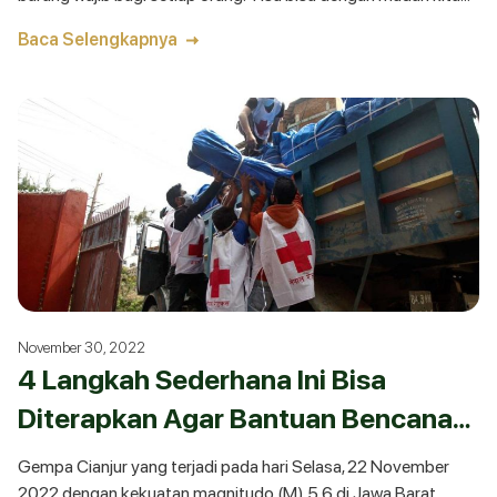
temukan di setiap sudut
Baca Selengkapnya
November 30, 2022
4 Langkah Sederhana Ini Bisa
Diterapkan Agar Bantuan Bencana
Tepat Sasaran dan Tetap Minim
Gempa Cianjur yang terjadi pada hari Selasa, 22 November
Sampah
2022 dengan kekuatan magnitudo (M) 5,6 di Jawa Barat