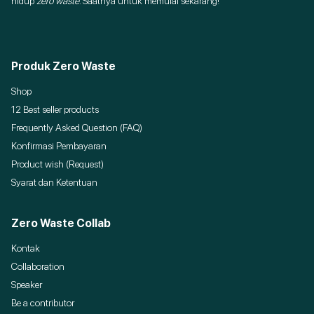
hidup
zero waste
. Saatnya untuk memulai sekarang!
Produk Zero Waste
Shop
12 Best seller products
Frequently Asked Question (FAQ)
Konfirmasi Pembayaran
Product wish (Request)
Syarat dan Ketentuan
Zero Waste Collab
Kontak
Collaboration
Speaker
Be a contributor