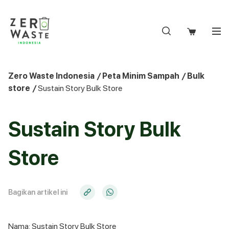
S
k
i
p
t
o
Zero Waste Indonesia
/
Peta Minim Sampah
/
Bulk
c
store
/
Sustain Story Bulk Store
o
n
t
Sustain Story Bulk
e
n
Store
t
Bagikan artikel ini
Nama: Sustain Story Bulk Store