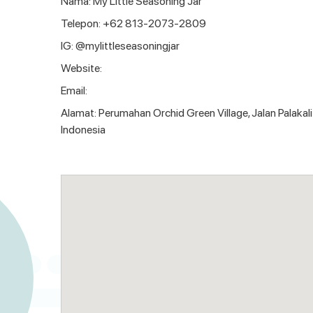
Nama: My Little Seasoning Jar
Telepon: +62 813-2073-2809
IG: @mylittleseasoningjar
Website:
Email:
Alamat: Perumahan Orchid Green Village, Jalan Palakal
Indonesia