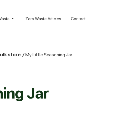
Waste
Zero Waste Articles
Contact
ulk store
/
My Little Seasoning Jar
ning Jar