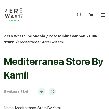
S
k
i
p
t
o
Zero Waste Indonesia
/
Peta Minim Sampah
/
Bulk
c
store
/
Mediterranea Store By Kamil
o
n
t
Mediterranea Store By
e
n
Kamil
t
Bagikan artikel ini
Nama: Mediterranea Store By Kamil