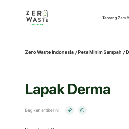
S
k
i
Tentang Zero 
p
t
o
c
o
Zero Waste Indonesia
/
Peta Minim Sampah
/
D
n
t
e
n
Lapak Derma
t
Bagikan artikel ini