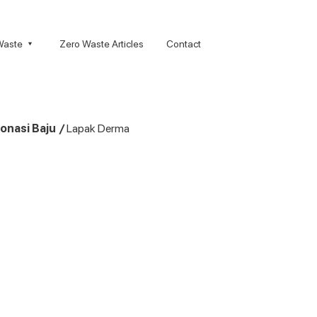
Waste
Zero Waste Articles
Contact
onasi Baju
/
Lapak Derma