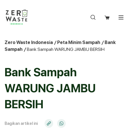
S
k
i
p
t
o
Zero Waste Indonesia
/
Peta Minim Sampah
/
Bank
c
Sampah
/
Bank Sampah WARUNG JAMBU BERSIH
o
n
t
Bank Sampah
e
n
WARUNG JAMBU
t
BERSIH
Bagikan artikel ini