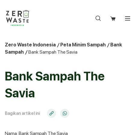
S
k
i
p
t
o
Zero Waste Indonesia
/
Peta Minim Sampah
/
Bank
c
Sampah
/
Bank Sampah The Savia
o
n
t
Bank Sampah The
e
n
Savia
t
Bagikan artikel ini
Nama: Bank Sampah The Savia