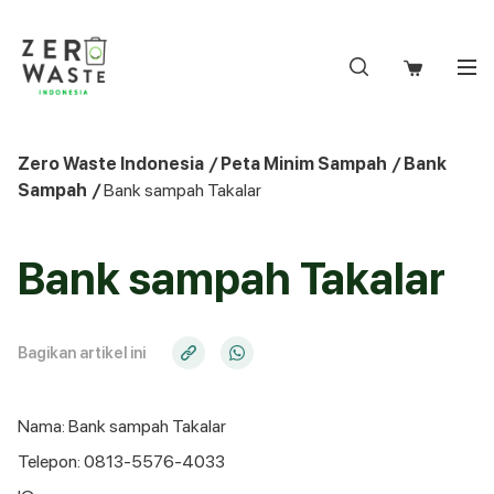
S
k
i
p
t
o
Zero Waste Indonesia
/
Peta Minim Sampah
/
Bank
c
Sampah
/
Bank sampah Takalar
o
n
t
Bank sampah Takalar
e
n
t
Bagikan artikel ini
Nama: Bank sampah Takalar
Telepon: 0813-5576-4033