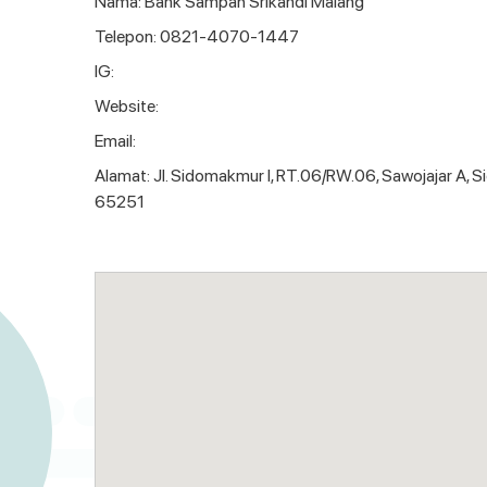
Nama: Bank Sampah Srikandi Malang
Telepon: 0821-4070-1447
IG:
Website:
Email:
Alamat: Jl. Sidomakmur I, RT.06/RW.06, Sawojajar A, 
65251