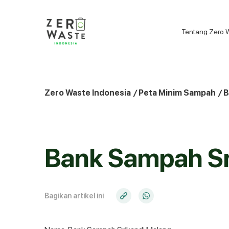
S
k
i
Tentang Zero 
p
t
o
c
o
Zero Waste Indonesia
/
Peta Minim Sampah
/
B
n
t
e
n
Bank Sampah Sr
t
Bagikan artikel ini