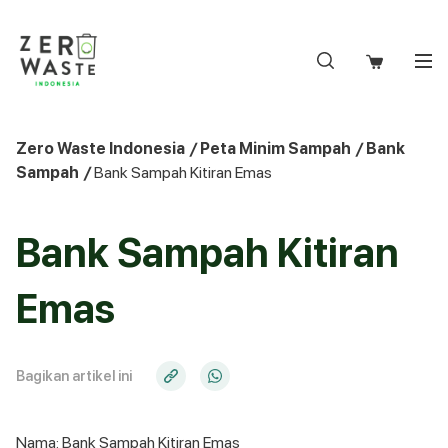
S
k
i
p
t
o
Zero Waste Indonesia
/
Peta Minim Sampah
/
Bank
c
Sampah
/
Bank Sampah Kitiran Emas
o
n
t
Bank Sampah Kitiran
e
n
Emas
t
Bagikan artikel ini
Nama: Bank Sampah Kitiran Emas