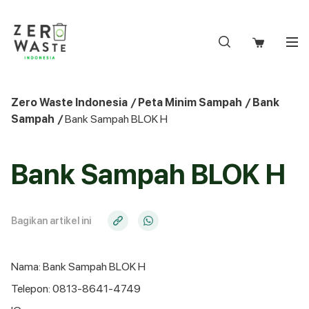
S
k
i
p
t
o
Zero Waste Indonesia
/
Peta Minim Sampah
/
Bank
c
Sampah
/
Bank Sampah BLOK H
o
n
t
Bank Sampah BLOK H
e
n
t
Bagikan artikel ini
Nama: Bank Sampah BLOK H
Telepon: 0813-8641-4749