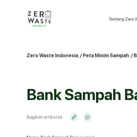
S
k
i
Tentang Zero 
p
t
o
c
o
Zero Waste Indonesia
/
Peta Minim Sampah
/
B
n
t
e
n
Bank Sampah B
t
Bagikan artikel ini