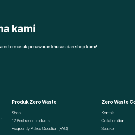
ma kami
ami termasuk penawaran khusus dari shop kami!
Produk Zero Waste
Zero Waste Co
Shop
Kontak
!
12 Best seller products
Collaboration
Frequently Asked Question (FAQ)
Speaker