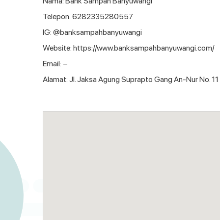
Nama: Bank Sampah Banyuwangi
Telepon: 6282335280557
IG: @banksampahbanyuwangi
Website: https://www.banksampahbanyuwangi.com/
Email: –
Alamat: Jl. Jaksa Agung Suprapto Gang An-Nur No. 1